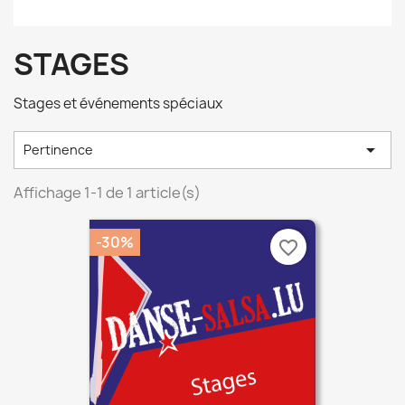
STAGES
Stages et événements spéciaux

Pertinence
Affichage 1-1 de 1 article(s)
-30%
favorite_border