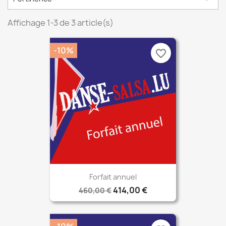
Affichage 1-3 de 3 article(s)
-10%
favorite_border
Forfait annuel
414,00 €
460,00 €