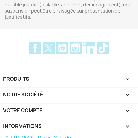
durable justifié (maladie, accident, déménagement), une
suspension peut être envisagée sur présentation de
justificatifs.
Facebook
Twitter
YouTube
Instagram
LinkedIn
TikTok
PRODUITS

NOTRE SOCIÉTÉ

VOTRE COMPTE

INFORMATIONS
keyboard_arrow_down
© 2013-2026 - Danse-Salsa.lu