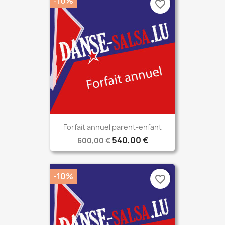
-10%
favorite_border
Forfait annuel parent-enfant
540,00 €
600,00 €
-10%
favorite_border