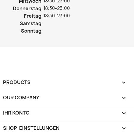
Mittwoch
18:30-23:00
Donnerstag
18:30-23:00
Freitag
18:30-23:00
Samstag
Sonntag
PRODUCTS

OUR COMPANY

IHR KONTO

SHOP-EINSTELLUNGEN
keyboard_arrow_down