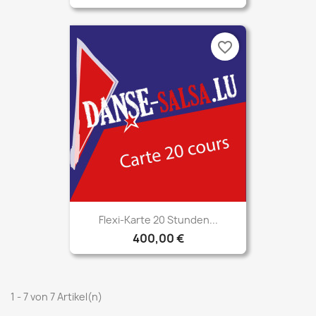
favorite_border
Flexi-Karte 20 Stunden...
400,00 €
1 - 7 von 7 Artikel(n)