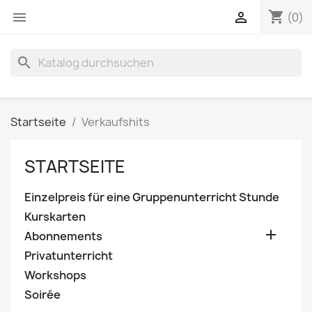
shopping_cart


(0)
search
Startseite
Verkaufshits
STARTSEITE
Einzelpreis für eine Gruppenunterricht Stunde
Kurskarten

Abonnements
Privatunterricht
Workshops
Soirée