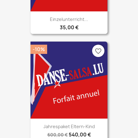
Einzelunterricht...
35,00 €
-10%
favorite_border
Jahrespaket Eltern-Kind
540,00 €
600,00 €