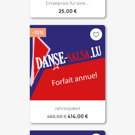
Einzelpreis für eine...
25,00 €
-10%
favorite_border
Jahrespaket
414,00 €
460,00 €