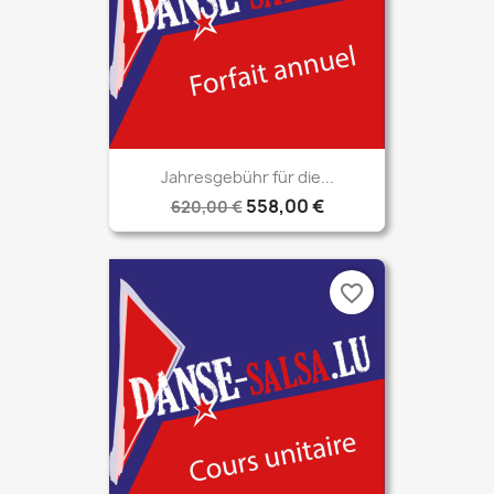
Jahresgebühr für die...
558,00 €
620,00 €
favorite_border