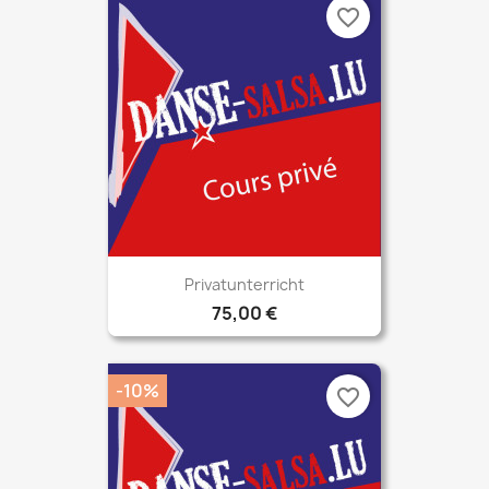
favorite_border
Privatunterricht
75,00 €
-10%
favorite_border