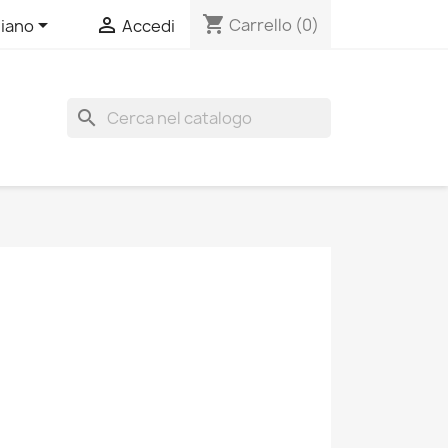
shopping_cart


Carrello
(0)
liano
Accedi
search