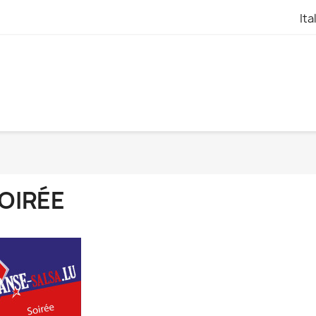
Ita
OIRÉE