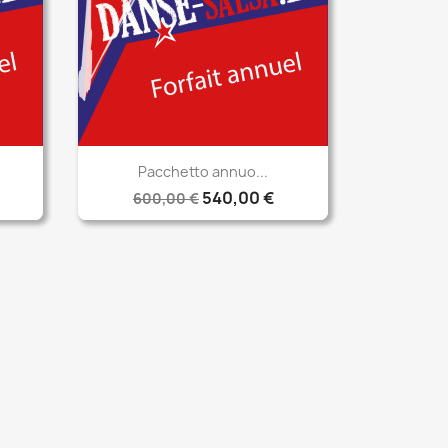
Anteprima

Pacchetto annuo...
540,00 €
600,00 €