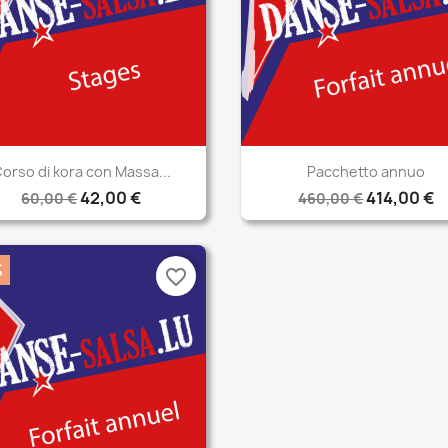
Anteprima
Anteprima


orso di kora con Massa...
Pacchetto annuo
42,00 €
414,00 €
60,00 €
460,00 €
%
favorite_border