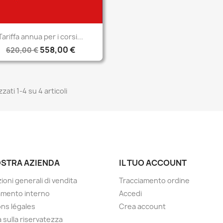
Anteprima

Tariffa annua per i corsi...
558,00 €
620,00 €
zzati 1-4 su 4 articoli
OSTRA AZIENDA
IL TUO ACCOUNT
ioni generali di vendita
Tracciamento ordine
amento interno
Accedi
ns légales
Crea account
a sulla riservatezza