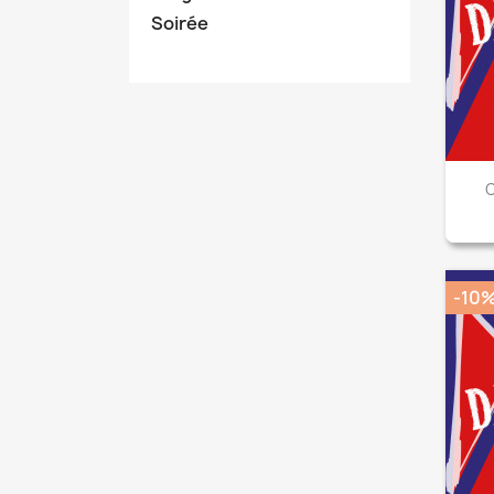
Soirée
C
-10