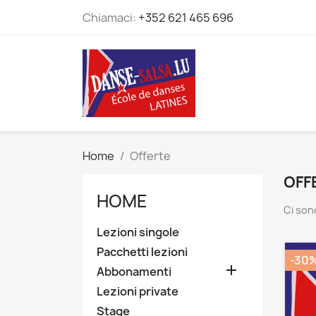
Chiamaci:
+352 621 465 696
Home
Offerte
OFF
HOME
Ci son
Lezioni singole
Pacchetti lezioni
-30

Abbonamenti
Lezioni private
Stage