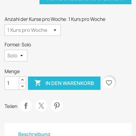
Anzahl der Kurse pro Woche: 1 Kurs pro Woche
Formel: Solo
Menge

favorite_border
IN DEN WARENKORB
Teilen
Beschreibung