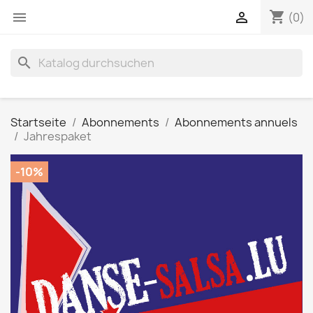
shopping_cart


(0)
search
Startseite
Abonnements
Abonnements annuels
Jahrespaket
-10%