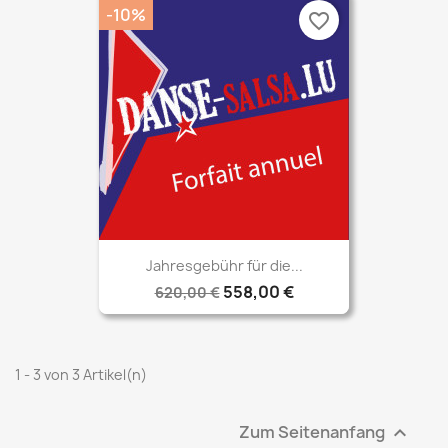
-10%
favorite_border
Jahresgebühr für die...
558,00 €
620,00 €
1 - 3 von 3 Artikel(n)
Zum Seitenanfang
