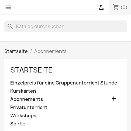
shopping_cart


(0)
search
Startseite
Abonnements
STARTSEITE
Einzelpreis für eine Gruppenunterricht Stunde
Kurskarten

Abonnements
Privatunterricht
Workshops
Soirée