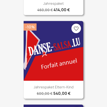
Jahrespaket
414,00 €
460,00 €
-10%
favorite_border
Jahrespaket Eltern-Kind
540,00 €
600,00 €